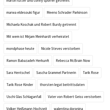
martin rütter und conny sporrer getrennt
marwa eldesouki figur
Meeno Schrader Parkinson
Michaela Koschak und Robert Burdy getrennt
Mit wem ist Mirjam Meinhardt verheiratet
mondphase heute
Nicole Steves verstorben
Ramon Babazadeh Herkunft
Rebecca McBrain Now
Sara Hentschel
Sascha Grammel Partnerin
Tarik Rose
Tarik Rose Kinder
thorsten legat beitrittsdaten
Uschi Glas Schlaganfall
Vater von Robert Geiss verstorben
Volker Heißmann Hochzeit
walentina doronina