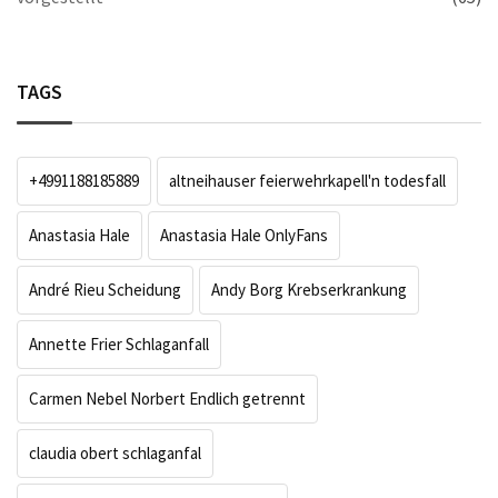
TAGS
+4991188185889
altneihauser feierwehrkapell'n todesfall
Anastasia Hale
Anastasia Hale OnlyFans
André Rieu Scheidung
Andy Borg Krebserkrankung
Annette Frier Schlaganfall
Carmen Nebel Norbert Endlich getrennt
claudia obert schlaganfal