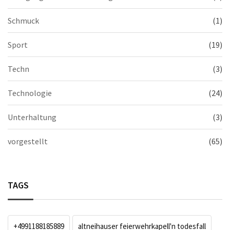
Schmuck
(1)
Sport
(19)
Techn
(3)
Technologie
(24)
Unterhaltung
(3)
vorgestellt
(65)
TAGS
+4991188185889
altneihauser feierwehrkapell'n todesfall