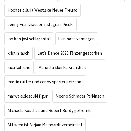
Hochzeit Julia Westlake Neuer Freund
Jenny Frankhauser Instagram Picuki
jon bon jovi schlaganfall
kian hoss vermögen
kristin jauch
Let’s Dance 2022 Tänzer gestorben
luca kohlund
Marietta Slomka Krankheit
martin rütter und conny sporrer getrennt
marwa eldesouki figur
Meeno Schrader Parkinson
Michaela Koschak und Robert Burdy getrennt
Mit wem ist Mirjam Meinhardt verheiratet