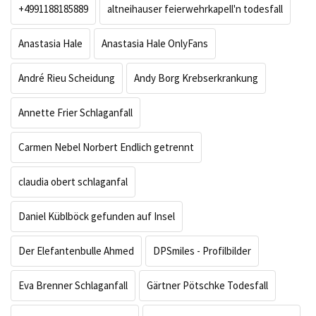
+4991188185889
altneihauser feierwehrkapell'n todesfall
Anastasia Hale
Anastasia Hale OnlyFans
André Rieu Scheidung
Andy Borg Krebserkrankung
Annette Frier Schlaganfall
Carmen Nebel Norbert Endlich getrennt
claudia obert schlaganfal
Daniel Küblböck gefunden auf Insel
Der Elefantenbulle Ahmed
DPSmiles - Profilbilder
Eva Brenner Schlaganfall
Gärtner Pötschke Todesfall