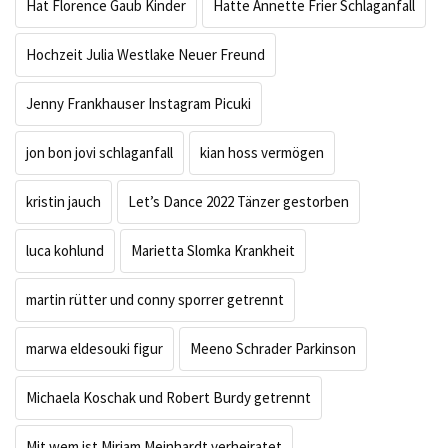
Hat Florence Gaub Kinder
Hatte Annette Frier Schlaganfall
Hochzeit Julia Westlake Neuer Freund
Jenny Frankhauser Instagram Picuki
jon bon jovi schlaganfall
kian hoss vermögen
kristin jauch
Let’s Dance 2022 Tänzer gestorben
luca kohlund
Marietta Slomka Krankheit
martin rütter und conny sporrer getrennt
marwa eldesouki figur
Meeno Schrader Parkinson
Michaela Koschak und Robert Burdy getrennt
Mit wem ist Mirjam Meinhardt verheiratet