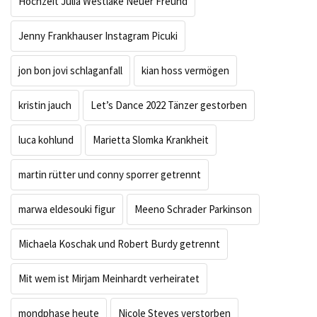
Hochzeit Julia Westlake Neuer Freund
Jenny Frankhauser Instagram Picuki
jon bon jovi schlaganfall
kian hoss vermögen
kristin jauch
Let’s Dance 2022 Tänzer gestorben
luca kohlund
Marietta Slomka Krankheit
martin rütter und conny sporrer getrennt
marwa eldesouki figur
Meeno Schrader Parkinson
Michaela Koschak und Robert Burdy getrennt
Mit wem ist Mirjam Meinhardt verheiratet
mondphase heute
Nicole Steves verstorben