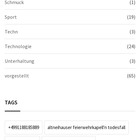
Schmuck
(1)
Sport
(19)
Techn
(3)
Technologie
(24)
Unterhaltung
(3)
vorgestellt
(65)
TAGS
+4991188185889
altneihauser feierwehrkapell'n todesfall