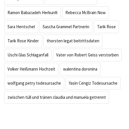
Ramon Babazadeh Herkunft
Rebecca McBrain Now
Sara Hentschel
Sascha Grammel Partnerin
Tarik Rose
Tarik Rose Kinder
thorsten legat beitrittsdaten
Uschi Glas Schlaganfall
Vater von Robert Geiss verstorben
Volker Heißmann Hochzeit
walentina doronina
wolfgang petry todesursache
Yasin Cengiz Todesursache
zwischen tüll und tränen claudia und manuela getrennt