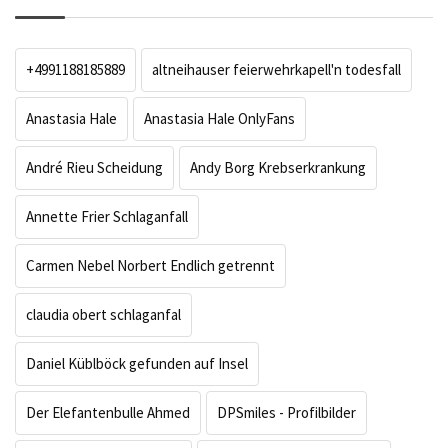
+4991188185889
altneihauser feierwehrkapell'n todesfall
Anastasia Hale
Anastasia Hale OnlyFans
André Rieu Scheidung
Andy Borg Krebserkrankung
Annette Frier Schlaganfall
Carmen Nebel Norbert Endlich getrennt
claudia obert schlaganfal
Daniel Küblböck gefunden auf Insel
Der Elefantenbulle Ahmed
DPSmiles - Profilbilder