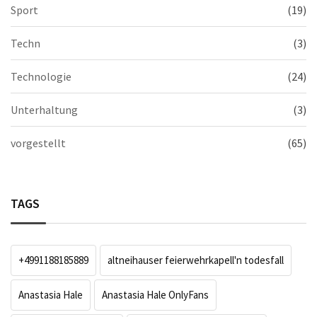
Sport
(19)
Techn
(3)
Technologie
(24)
Unterhaltung
(3)
vorgestellt
(65)
TAGS
+4991188185889
altneihauser feierwehrkapell'n todesfall
Anastasia Hale
Anastasia Hale OnlyFans