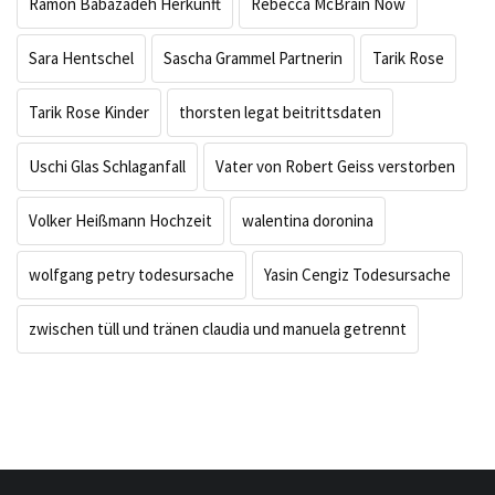
Ramon Babazadeh Herkunft
Rebecca McBrain Now
Sara Hentschel
Sascha Grammel Partnerin
Tarik Rose
Tarik Rose Kinder
thorsten legat beitrittsdaten
Uschi Glas Schlaganfall
Vater von Robert Geiss verstorben
Volker Heißmann Hochzeit
walentina doronina
wolfgang petry todesursache
Yasin Cengiz Todesursache
zwischen tüll und tränen claudia und manuela getrennt