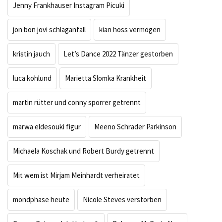
Jenny Frankhauser Instagram Picuki
jon bon jovi schlaganfall
kian hoss vermögen
kristin jauch
Let’s Dance 2022 Tänzer gestorben
luca kohlund
Marietta Slomka Krankheit
martin rütter und conny sporrer getrennt
marwa eldesouki figur
Meeno Schrader Parkinson
Michaela Koschak und Robert Burdy getrennt
Mit wem ist Mirjam Meinhardt verheiratet
mondphase heute
Nicole Steves verstorben