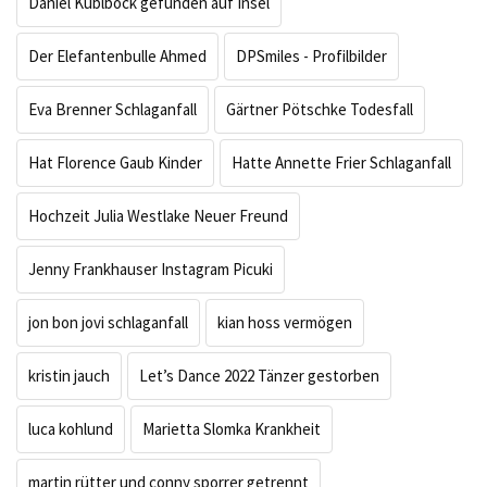
Daniel Küblböck gefunden auf Insel
Der Elefantenbulle Ahmed
DPSmiles - Profilbilder
Eva Brenner Schlaganfall
Gärtner Pötschke Todesfall
Hat Florence Gaub Kinder
Hatte Annette Frier Schlaganfall
Hochzeit Julia Westlake Neuer Freund
Jenny Frankhauser Instagram Picuki
jon bon jovi schlaganfall
kian hoss vermögen
kristin jauch
Let’s Dance 2022 Tänzer gestorben
luca kohlund
Marietta Slomka Krankheit
martin rütter und conny sporrer getrennt