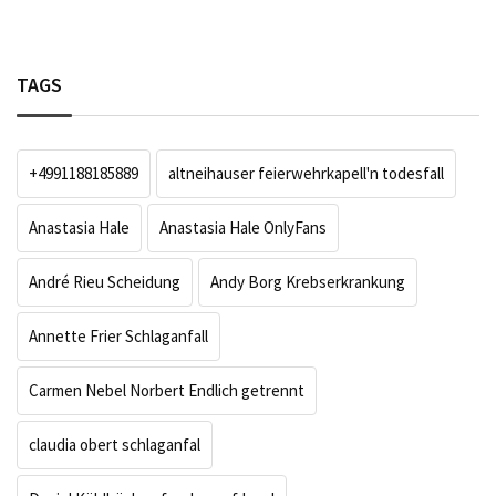
TAGS
+4991188185889
altneihauser feierwehrkapell'n todesfall
Anastasia Hale
Anastasia Hale OnlyFans
André Rieu Scheidung
Andy Borg Krebserkrankung
Annette Frier Schlaganfall
Carmen Nebel Norbert Endlich getrennt
claudia obert schlaganfal