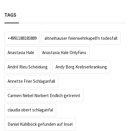
TAGS
+4991188185889
altneihauser feierwehrkapell'n todesfall
Anastasia Hale
Anastasia Hale OnlyFans
André Rieu Scheidung
Andy Borg Krebserkrankung
Annette Frier Schlaganfall
Carmen Nebel Norbert Endlich getrennt
claudia obert schlaganfal
Daniel Küblböck gefunden auf Insel