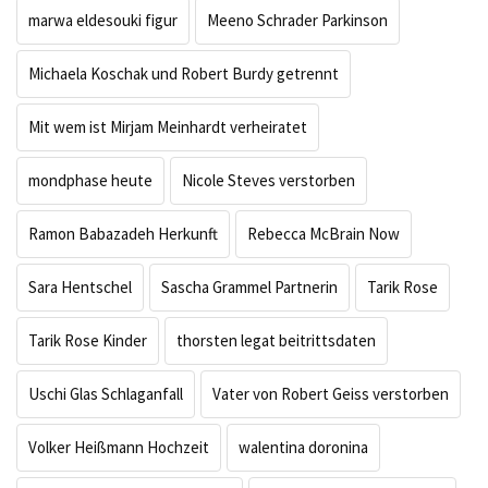
marwa eldesouki figur
Meeno Schrader Parkinson
Michaela Koschak und Robert Burdy getrennt
Mit wem ist Mirjam Meinhardt verheiratet
mondphase heute
Nicole Steves verstorben
Ramon Babazadeh Herkunft
Rebecca McBrain Now
Sara Hentschel
Sascha Grammel Partnerin
Tarik Rose
Tarik Rose Kinder
thorsten legat beitrittsdaten
Uschi Glas Schlaganfall
Vater von Robert Geiss verstorben
Volker Heißmann Hochzeit
walentina doronina