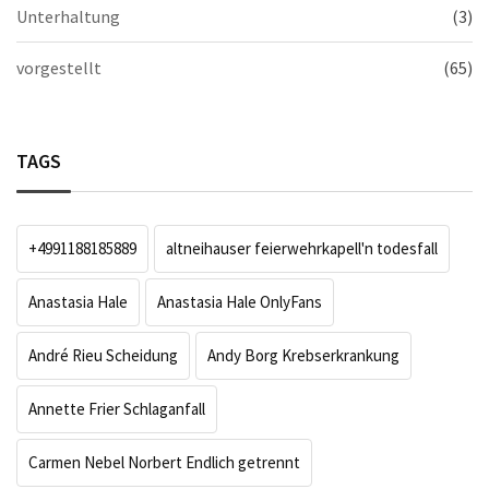
Unterhaltung
(3)
vorgestellt
(65)
TAGS
+4991188185889
altneihauser feierwehrkapell'n todesfall
Anastasia Hale
Anastasia Hale OnlyFans
André Rieu Scheidung
Andy Borg Krebserkrankung
Annette Frier Schlaganfall
Carmen Nebel Norbert Endlich getrennt