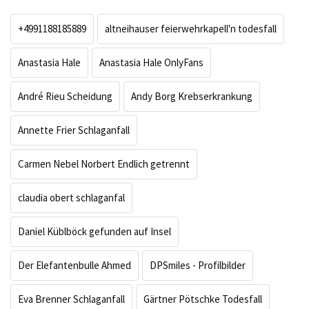
+4991188185889
altneihauser feierwehrkapell'n todesfall
Anastasia Hale
Anastasia Hale OnlyFans
André Rieu Scheidung
Andy Borg Krebserkrankung
Annette Frier Schlaganfall
Carmen Nebel Norbert Endlich getrennt
claudia obert schlaganfal
Daniel Küblböck gefunden auf Insel
Der Elefantenbulle Ahmed
DPSmiles - Profilbilder
Eva Brenner Schlaganfall
Gärtner Pötschke Todesfall