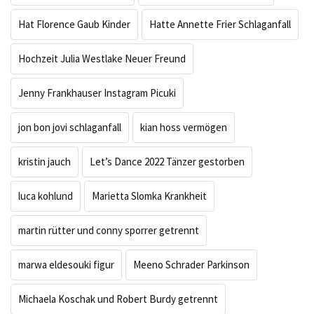
Hat Florence Gaub Kinder
Hatte Annette Frier Schlaganfall
Hochzeit Julia Westlake Neuer Freund
Jenny Frankhauser Instagram Picuki
jon bon jovi schlaganfall
kian hoss vermögen
kristin jauch
Let’s Dance 2022 Tänzer gestorben
luca kohlund
Marietta Slomka Krankheit
martin rütter und conny sporrer getrennt
marwa eldesouki figur
Meeno Schrader Parkinson
Michaela Koschak und Robert Burdy getrennt