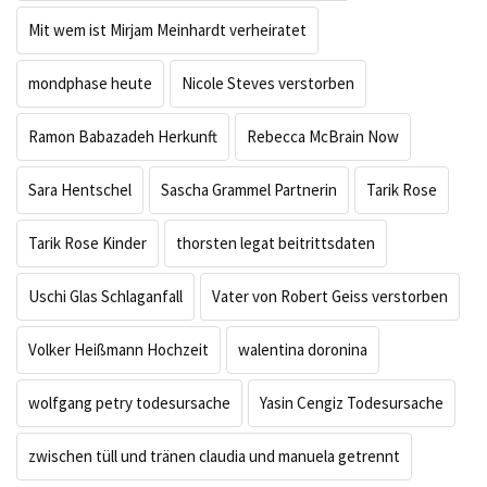
Mit wem ist Mirjam Meinhardt verheiratet
mondphase heute
Nicole Steves verstorben
Ramon Babazadeh Herkunft
Rebecca McBrain Now
Sara Hentschel
Sascha Grammel Partnerin
Tarik Rose
Tarik Rose Kinder
thorsten legat beitrittsdaten
Uschi Glas Schlaganfall
Vater von Robert Geiss verstorben
Volker Heißmann Hochzeit
walentina doronina
wolfgang petry todesursache
Yasin Cengiz Todesursache
zwischen tüll und tränen claudia und manuela getrennt