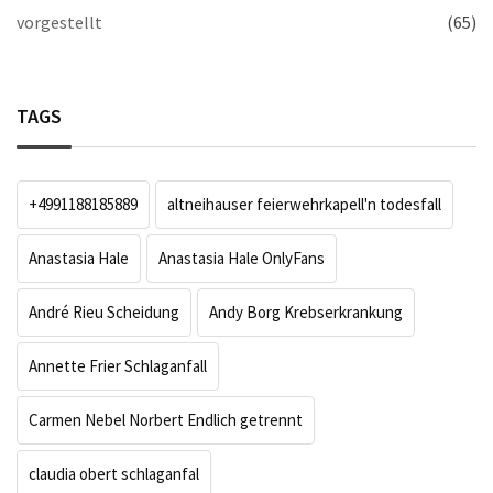
vorgestellt
(65)
TAGS
+4991188185889
altneihauser feierwehrkapell'n todesfall
Anastasia Hale
Anastasia Hale OnlyFans
André Rieu Scheidung
Andy Borg Krebserkrankung
Annette Frier Schlaganfall
Carmen Nebel Norbert Endlich getrennt
claudia obert schlaganfal