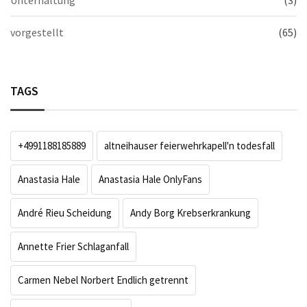
vorgestellt
(65)
TAGS
+4991188185889
altneihauser feierwehrkapell'n todesfall
Anastasia Hale
Anastasia Hale OnlyFans
André Rieu Scheidung
Andy Borg Krebserkrankung
Annette Frier Schlaganfall
Carmen Nebel Norbert Endlich getrennt