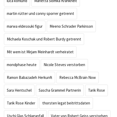
luca kohlund
Marietta Slomka Krankheit
martin rütter und conny sporrer getrennt
marwa eldesouki figur
Meeno Schrader Parkinson
Michaela Koschak und Robert Burdy getrennt
Mit wem ist Mirjam Meinhardt verheiratet
mondphase heute
Nicole Steves verstorben
Ramon Babazadeh Herkunft
Rebecca McBrain Now
Sara Hentschel
Sascha Grammel Partnerin
Tarik Rose
Tarik Rose Kinder
thorsten legat beitrittsdaten
Uschi Glas Schlaganfall
Vater von Robert Geiss verstorben