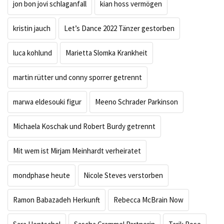
jon bon jovi schlaganfall
kian hoss vermögen
kristin jauch
Let’s Dance 2022 Tänzer gestorben
luca kohlund
Marietta Slomka Krankheit
martin rütter und conny sporrer getrennt
marwa eldesouki figur
Meeno Schrader Parkinson
Michaela Koschak und Robert Burdy getrennt
Mit wem ist Mirjam Meinhardt verheiratet
mondphase heute
Nicole Steves verstorben
Ramon Babazadeh Herkunft
Rebecca McBrain Now