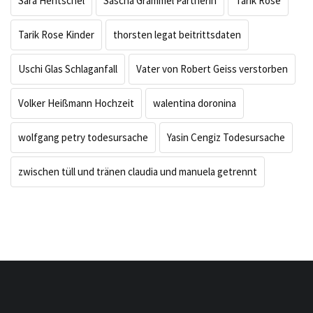
Sara Hentschel
Sascha Grammel Partnerin
Tarik Rose
Tarik Rose Kinder
thorsten legat beitrittsdaten
Uschi Glas Schlaganfall
Vater von Robert Geiss verstorben
Volker Heißmann Hochzeit
walentina doronina
wolfgang petry todesursache
Yasin Cengiz Todesursache
zwischen tüll und tränen claudia und manuela getrennt