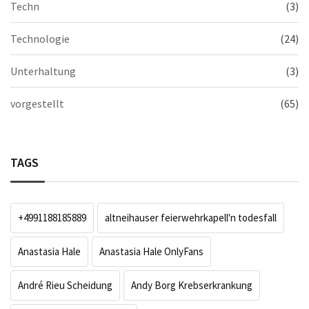
Techn
(3)
Technologie
(24)
Unterhaltung
(3)
vorgestellt
(65)
TAGS
+4991188185889
altneihauser feierwehrkapell'n todesfall
Anastasia Hale
Anastasia Hale OnlyFans
André Rieu Scheidung
Andy Borg Krebserkrankung