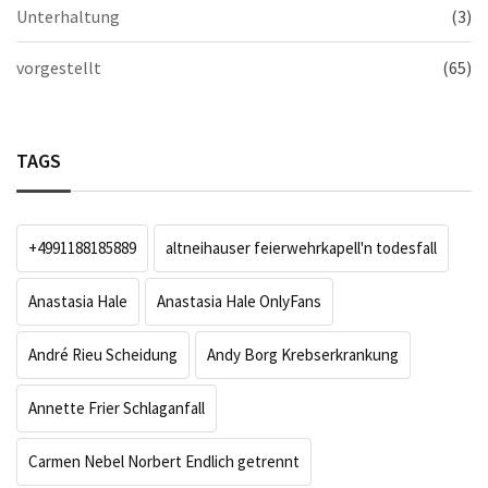
Unterhaltung
(3)
vorgestellt
(65)
TAGS
+4991188185889
altneihauser feierwehrkapell'n todesfall
Anastasia Hale
Anastasia Hale OnlyFans
André Rieu Scheidung
Andy Borg Krebserkrankung
Annette Frier Schlaganfall
Carmen Nebel Norbert Endlich getrennt