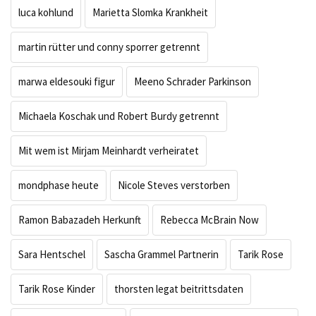
luca kohlund
Marietta Slomka Krankheit
martin rütter und conny sporrer getrennt
marwa eldesouki figur
Meeno Schrader Parkinson
Michaela Koschak und Robert Burdy getrennt
Mit wem ist Mirjam Meinhardt verheiratet
mondphase heute
Nicole Steves verstorben
Ramon Babazadeh Herkunft
Rebecca McBrain Now
Sara Hentschel
Sascha Grammel Partnerin
Tarik Rose
Tarik Rose Kinder
thorsten legat beitrittsdaten