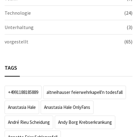
Technologie
(24)
Unterhaltung
(3)
vorgestellt
(65)
TAGS
+4991188185889
altneihauser feierwehrkapell'n todesfall
Anastasia Hale
Anastasia Hale OnlyFans
André Rieu Scheidung
Andy Borg Krebserkrankung