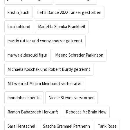
kristin jauch
Let’s Dance 2022 Tänzer gestorben
luca kohlund
Marietta Slomka Krankheit
martin rütter und conny sporrer getrennt
marwa eldesouki figur
Meeno Schrader Parkinson
Michaela Koschak und Robert Burdy getrennt
Mit wem ist Mirjam Meinhardt verheiratet
mondphase heute
Nicole Steves verstorben
Ramon Babazadeh Herkunft
Rebecca McBrain Now
Sara Hentschel
Sascha Grammel Partnerin
Tarik Rose