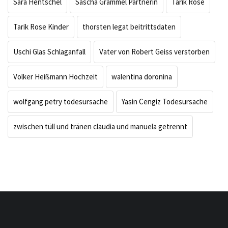
Sara Hentschel
Sascha Grammel Partnerin
Tarik Rose
Tarik Rose Kinder
thorsten legat beitrittsdaten
Uschi Glas Schlaganfall
Vater von Robert Geiss verstorben
Volker Heißmann Hochzeit
walentina doronina
wolfgang petry todesursache
Yasin Cengiz Todesursache
zwischen tüll und tränen claudia und manuela getrennt