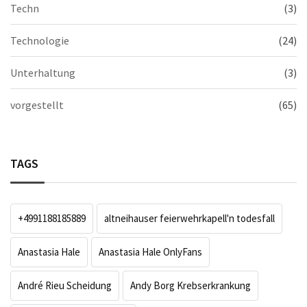
Techn
(3)
Technologie
(24)
Unterhaltung
(3)
vorgestellt
(65)
TAGS
+4991188185889
altneihauser feierwehrkapell'n todesfall
Anastasia Hale
Anastasia Hale OnlyFans
André Rieu Scheidung
Andy Borg Krebserkrankung