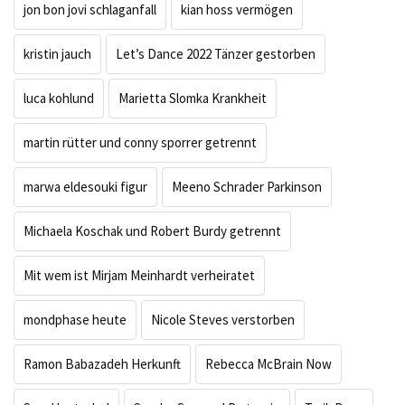
jon bon jovi schlaganfall
kian hoss vermögen
kristin jauch
Let’s Dance 2022 Tänzer gestorben
luca kohlund
Marietta Slomka Krankheit
martin rütter und conny sporrer getrennt
marwa eldesouki figur
Meeno Schrader Parkinson
Michaela Koschak und Robert Burdy getrennt
Mit wem ist Mirjam Meinhardt verheiratet
mondphase heute
Nicole Steves verstorben
Ramon Babazadeh Herkunft
Rebecca McBrain Now