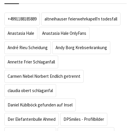
+4991188185889
altneihauser feierwehrkapell'n todesfall
Anastasia Hale
Anastasia Hale OnlyFans
André Rieu Scheidung
Andy Borg Krebserkrankung
Annette Frier Schlaganfall
Carmen Nebel Norbert Endlich getrennt
claudia obert schlaganfal
Daniel Küblböck gefunden auf Insel
Der Elefantenbulle Ahmed
DPSmiles - Profilbilder