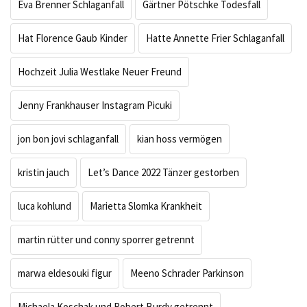
Eva Brenner Schlaganfall
Gärtner Pötschke Todesfall
Hat Florence Gaub Kinder
Hatte Annette Frier Schlaganfall
Hochzeit Julia Westlake Neuer Freund
Jenny Frankhauser Instagram Picuki
jon bon jovi schlaganfall
kian hoss vermögen
kristin jauch
Let’s Dance 2022 Tänzer gestorben
luca kohlund
Marietta Slomka Krankheit
martin rütter und conny sporrer getrennt
marwa eldesouki figur
Meeno Schrader Parkinson
Michaela Koschak und Robert Burdy getrennt