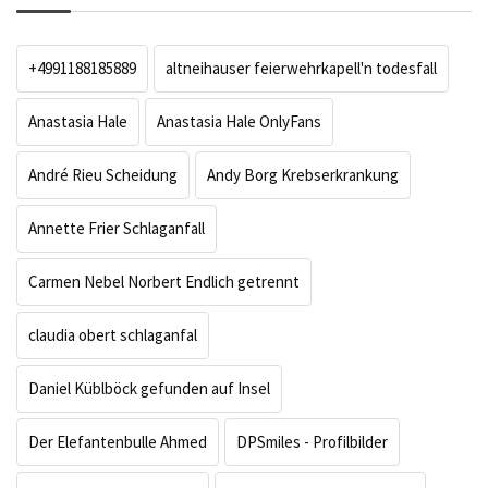
+4991188185889
altneihauser feierwehrkapell'n todesfall
Anastasia Hale
Anastasia Hale OnlyFans
André Rieu Scheidung
Andy Borg Krebserkrankung
Annette Frier Schlaganfall
Carmen Nebel Norbert Endlich getrennt
claudia obert schlaganfal
Daniel Küblböck gefunden auf Insel
Der Elefantenbulle Ahmed
DPSmiles - Profilbilder