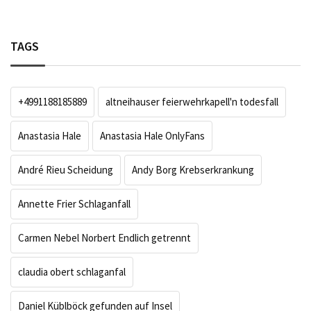
TAGS
+4991188185889
altneihauser feierwehrkapell'n todesfall
Anastasia Hale
Anastasia Hale OnlyFans
André Rieu Scheidung
Andy Borg Krebserkrankung
Annette Frier Schlaganfall
Carmen Nebel Norbert Endlich getrennt
claudia obert schlaganfal
Daniel Küblböck gefunden auf Insel