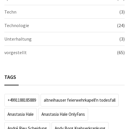
Techn
(3)
Technologie
(24)
Unterhaltung
(3)
vorgestellt
(65)
TAGS
+4991188185889
altneihauser feierwehrkapell'n todesfall
Anastasia Hale
Anastasia Hale OnlyFans
André Rieu Scheidung
Andy Borg Krebserkrankung