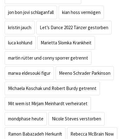
jon bon jovi schlaganfall
kian hoss vermögen
kristin jauch
Let’s Dance 2022 Tänzer gestorben
luca kohlund
Marietta Slomka Krankheit
martin rütter und conny sporrer getrennt
marwa eldesouki figur
Meeno Schrader Parkinson
Michaela Koschak und Robert Burdy getrennt
Mit wem ist Mirjam Meinhardt verheiratet
mondphase heute
Nicole Steves verstorben
Ramon Babazadeh Herkunft
Rebecca McBrain Now