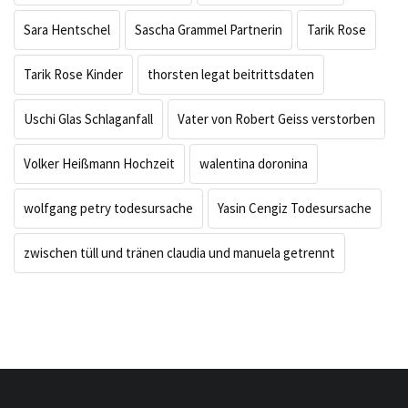
Sara Hentschel
Sascha Grammel Partnerin
Tarik Rose
Tarik Rose Kinder
thorsten legat beitrittsdaten
Uschi Glas Schlaganfall
Vater von Robert Geiss verstorben
Volker Heißmann Hochzeit
walentina doronina
wolfgang petry todesursache
Yasin Cengiz Todesursache
zwischen tüll und tränen claudia und manuela getrennt