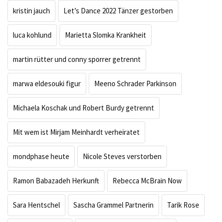
kristin jauch
Let’s Dance 2022 Tänzer gestorben
luca kohlund
Marietta Slomka Krankheit
martin rütter und conny sporrer getrennt
marwa eldesouki figur
Meeno Schrader Parkinson
Michaela Koschak und Robert Burdy getrennt
Mit wem ist Mirjam Meinhardt verheiratet
mondphase heute
Nicole Steves verstorben
Ramon Babazadeh Herkunft
Rebecca McBrain Now
Sara Hentschel
Sascha Grammel Partnerin
Tarik Rose