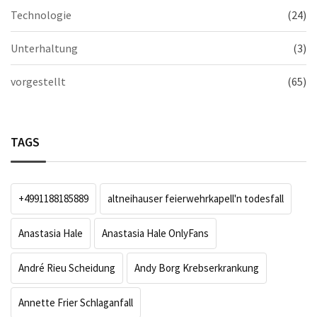
Technologie
(24)
Unterhaltung
(3)
vorgestellt
(65)
TAGS
+4991188185889
altneihauser feierwehrkapell'n todesfall
Anastasia Hale
Anastasia Hale OnlyFans
André Rieu Scheidung
Andy Borg Krebserkrankung
Annette Frier Schlaganfall