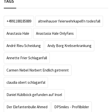
TAGS
+4991188185889
altneihauser feierwehrkapell'n todesfall
Anastasia Hale
Anastasia Hale OnlyFans
André Rieu Scheidung
Andy Borg Krebserkrankung
Annette Frier Schlaganfall
Carmen Nebel Norbert Endlich getrennt
claudia obert schlaganfal
Daniel Küblböck gefunden auf Insel
Der Elefantenbulle Ahmed
DPSmiles - Profilbilder