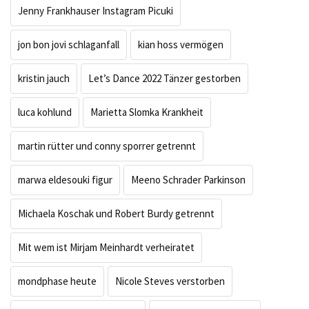
Jenny Frankhauser Instagram Picuki
jon bon jovi schlaganfall
kian hoss vermögen
kristin jauch
Let’s Dance 2022 Tänzer gestorben
luca kohlund
Marietta Slomka Krankheit
martin rütter und conny sporrer getrennt
marwa eldesouki figur
Meeno Schrader Parkinson
Michaela Koschak und Robert Burdy getrennt
Mit wem ist Mirjam Meinhardt verheiratet
mondphase heute
Nicole Steves verstorben