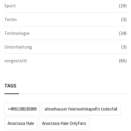
Sport
(19)
Techn
(3)
Technologie
(24)
Unterhaltung
(3)
vorgestellt
(65)
TAGS
+4991188185889
altneihauser feierwehrkapell'n todesfall
Anastasia Hale
Anastasia Hale OnlyFans