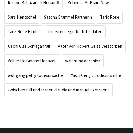
Ramon Babazadeh Herkunft
Rebecca McBrain Now
Sara Hentschel
Sascha Grammel Partnerin
Tarik Rose
Tarik Rose Kinder
thorsten legat beitrittsdaten
Uschi Glas Schlaganfall
Vater von Robert Geiss verstorben
Volker Heißmann Hochzeit
walentina doronina
wolfgang petry todesursache
Yasin Cengiz Todesursache
zwischen tüll und tränen claudia und manuela getrennt